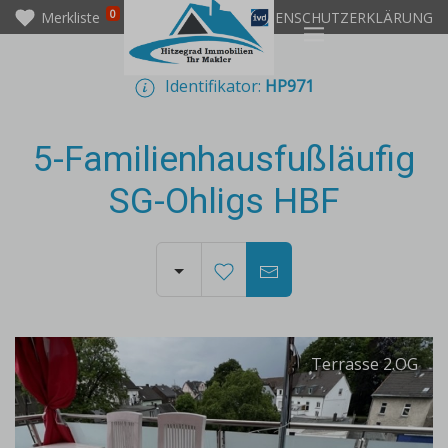
0
Merkliste
IMPRESSUM
DATENSCHUTZERKLÄRUNG
Identifikator:
HP971
5-Familienhausfußläufig
SG-Ohligs HBF
Terrasse 2.OG