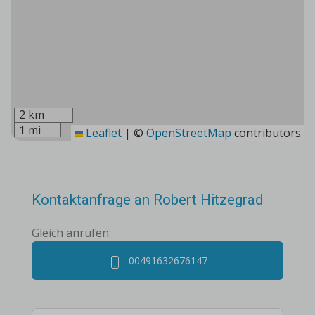
2 km
1 mi
Leaflet
|
©
OpenStreetMap
contributors
Kontaktanfrage an Robert Hitzegrad
Gleich anrufen:
00491632676147