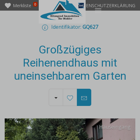
0
Merkliste
IMPRESSUM
DATENSCHUTZERKLÄRUNG
Identifikator:
GQ627
Großzügiges
Reihenendhaus mit
uneinsehbarem Garten
Hauseingang