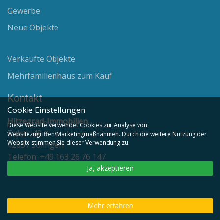
Gewerbe
Neue Objekte
Verkaufte Objekte
Mehrfamilienhaus zum Kauf
Kontakt
Cookie Einstellungen
Hitzegrad-Immobilien
Diese Website verwendet Cookies zur Analyse von
Talstr. 49
Websitezugriffen/Marketingmaßnahmen. Durch die weitere Nutzung der
Website stimmen Sie dieser Verwendung zu.
42657 Solingen
Telefon: +49 163 26 76 147
Email:
info@hitzegrad-immobilien.de
Ja, akzeptieren
Mehr erfahren